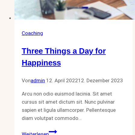
Coaching
Three Things a Day for
Happiness
Von
admin
12. April 2022
12. Dezember 2023
Arcu non odio euismod lacinia. Sit amet
cursus sit amet dictum sit. Nunc pulvinar
sapien et ligula ullamcorper. Pellentesque
diam volutpat commodo…
Three
Weiterlesen