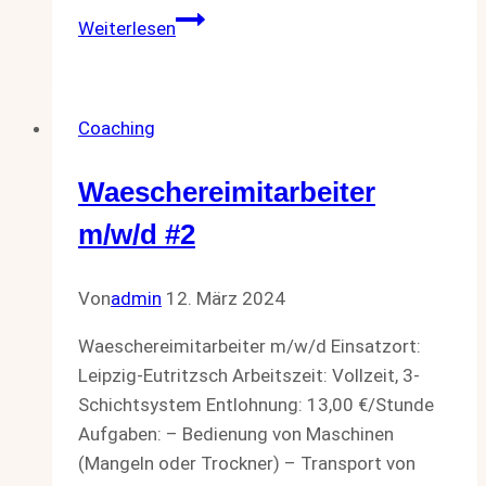
Women
Weiterlesen
Can
Choose
to
Coaching
be
Wealthy
Waeschereimitarbeiter
m/w/d #2
Von
admin
12. März 2024
Waeschereimitarbeiter m/w/d Einsatzort:
Leipzig-Eutritzsch Arbeitszeit: Vollzeit, 3-
Schichtsystem Entlohnung: 13,00 €/Stunde
Aufgaben: – Bedienung von Maschinen
(Mangeln oder Trockner) – Transport von