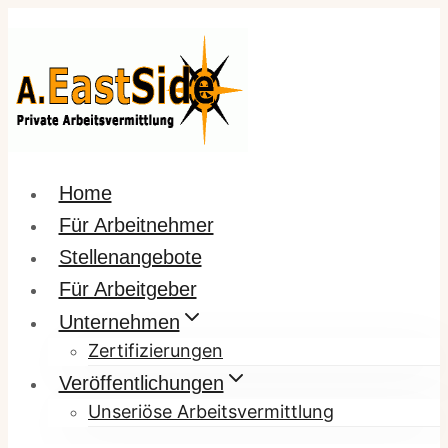
Zum
Inhalt
springen
Home
Für Arbeitnehmer
Stellenangebote
Für Arbeitgeber
Unternehmen
Zertifizierungen
Veröffentlichungen
Unseriöse Arbeitsvermittlung