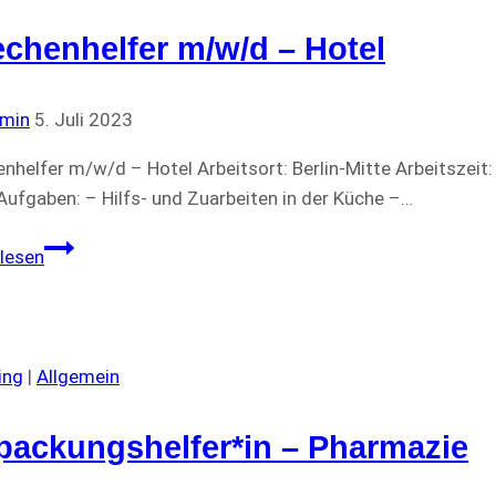
chenhelfer m/w/d – Hotel
min
5. Juli 2023
nhelfer m/w/d – Hotel Arbeitsort: Berlin-Mitte Arbeitszeit:
Aufgaben: – Hilfs- und Zuarbeiten in der Küche –…
Kuechenhelfer
lesen
m/w/d
–
Hotel
ing
|
Allgemein
packungshelfer*in – Pharmazie