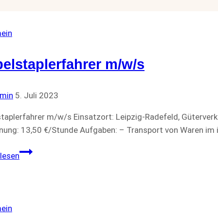
ein
elstaplerfahrer m/w/s
min
5. Juli 2023
taplerfahrer m/w/s Einsatzort: Leipzig-Radefeld, Güterverk
nung: 13,50 €/Stunde Aufgaben: – Transport von Waren im 
Gabelstaplerfahrer
lesen
m/w/s
ein