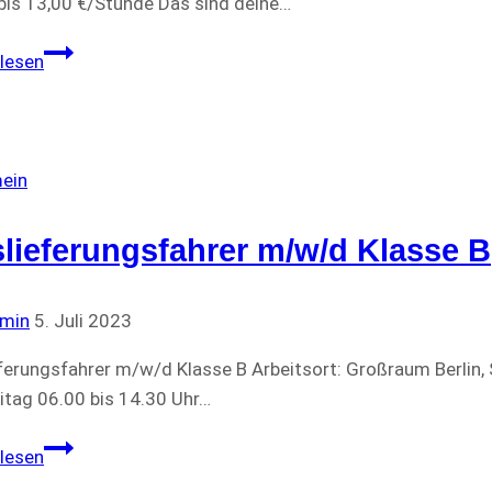
bis 13,00 €/Stunde Das sind deine…
Mitarbeiter*in
lesen
–
Waescherei
ein
lieferungsfahrer m/w/d Klasse B
min
5. Juli 2023
ferungsfahrer m/w/d Klasse B Arbeitsort: Großraum Berlin, St
eitag 06.00 bis 14.30 Uhr…
Auslieferungsfahrer
lesen
m/w/d