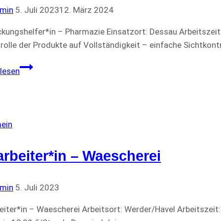
min
5. Juli 2023
12. März 2024
kungshelfer*in – Pharmazie Einsatzort: Dessau Arbeitszeit
rolle der Produkte auf Vollständigkeit – einfache Sichtkont
Verpackungshelfer*in
lesen
–
Pharmazie
ein
arbeiter*in – Waescherei
min
5. Juli 2023
eiter*in – Waescherei Arbeitsort: Werder/Havel Arbeitszeit: