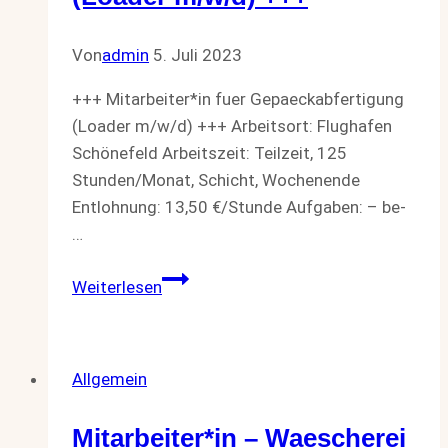
Von
admin
5. Juli 2023
+++ Mitarbeiter*in fuer Gepaeckabfertigung
(Loader m/w/d) +++ Arbeitsort: Flughafen
Schönefeld Arbeitszeit: Teilzeit, 125
Stunden/Monat, Schicht, Wochenende
Entlohnung: 13,50 €/Stunde Aufgaben: – be-
…
+++
Weiterlesen
Mitarbeiter*in
fuer
Gepaeckabfertigung
Allgemein
(Loader
m/w/d)
Mitarbeiter*in – Waescherei
+++