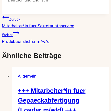
Deutsch und Englisch
Beitragsnavigation
Zurück
Mitarbeiter*in fuer Sekretariatsservice
Weiter
Produktionshelfer m/w/d
Ähnliche Beiträge
Allgemein
+++ Mitarbeiter*in fuer
Gepaeckabfertigung
(Loader m/w/d) +++