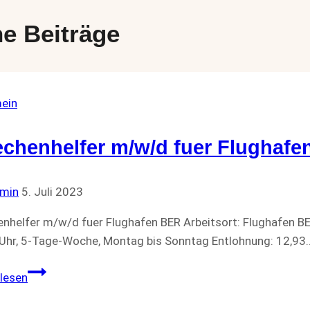
e Beiträge
ein
chenhelfer m/w/d fuer Flughafe
min
5. Juli 2023
nhelfer m/w/d fuer Flughafen BER Arbeitsort: Flughafen BER,
Uhr, 5-Tage-Woche, Montag bis Sonntag Entlohnung: 12,93
Kuechenhelfer
lesen
m/w/d
fuer